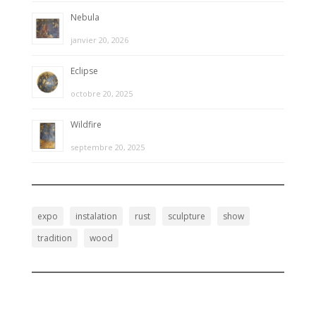
Nebula
janvier 20, 2026
Eclipse
octobre 20, 2025
Wildfire
septembre 20, 2025
expo
instalation
rust
sculpture
show
tradition
wood