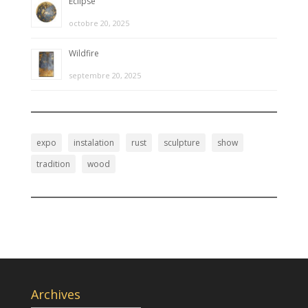
Eclipse
octobre 20, 2025
Wildfire
septembre 20, 2025
expo
instalation
rust
sculpture
show
tradition
wood
Archives