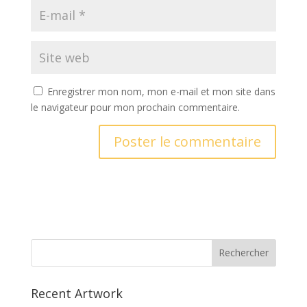
Enregistrer mon nom, mon e-mail et mon site dans
le navigateur pour mon prochain commentaire.
A
l
t
e
r
n
a
t
Recent Artwork
i