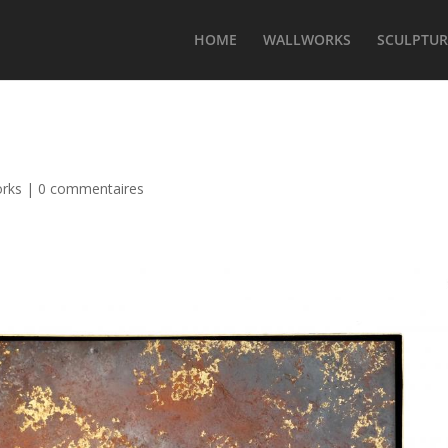
HOME
WALLWORKS
SCULPTUR
orks
|
0 commentaires