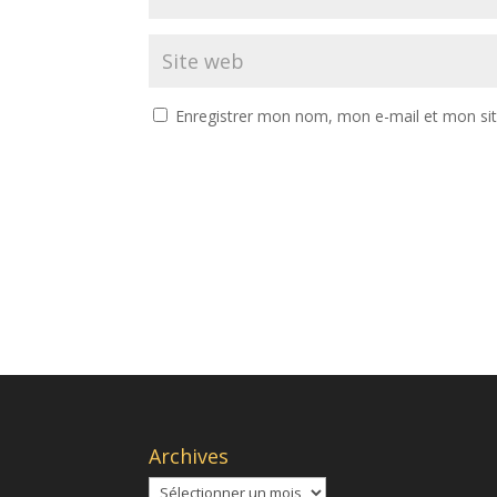
Enregistrer mon nom, mon e-mail et mon si
A
l
t
e
r
n
a
t
i
v
Archives
e
Archives
: