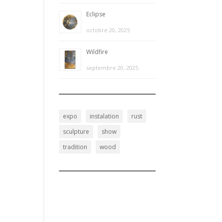
Eclipse
octobre 20, 2025
Wildfire
septembre 20, 2025
expo
instalation
rust
sculpture
show
tradition
wood