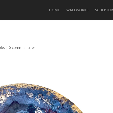
HOME
WALLWORKS
SCULPTUR
rks
|
0 commentaires