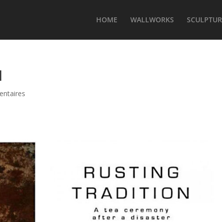
HOME
WALLWORKS
SCULPTUR
1
ntaires