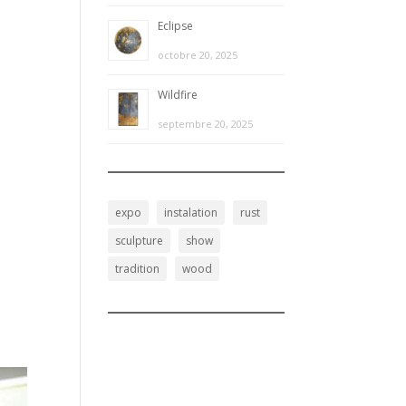
Eclipse
octobre 20, 2025
Wildfire
septembre 20, 2025
expo
instalation
rust
sculpture
show
tradition
wood