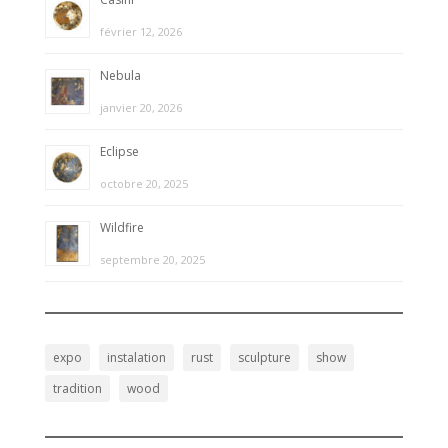
février 12, 2026
Nebula
janvier 20, 2026
Eclipse
octobre 20, 2025
Wildfire
septembre 20, 2025
expo
instalation
rust
sculpture
show
tradition
wood