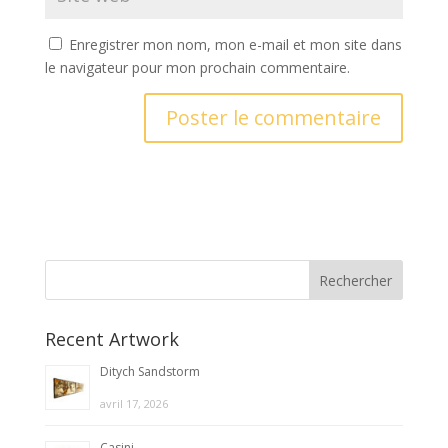
Enregistrer mon nom, mon e-mail et mon site dans
le navigateur pour mon prochain commentaire.
A
l
t
e
r
n
a
t
Recent Artwork
i
v
Ditych Sandstorm
e
avril 17, 2026
:
Casini